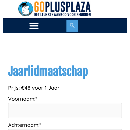
Ga
naar
de
inhoud
Jaarlidmaatschap
Prijs:
€48 voor 1 Jaar
Voornaam:*
Achternaam:*