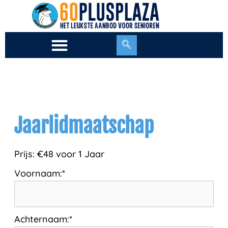
Ga
naar
de
inhoud
Jaarlidmaatschap
Prijs:
€48 voor 1 Jaar
Voornaam:*
Achternaam:*