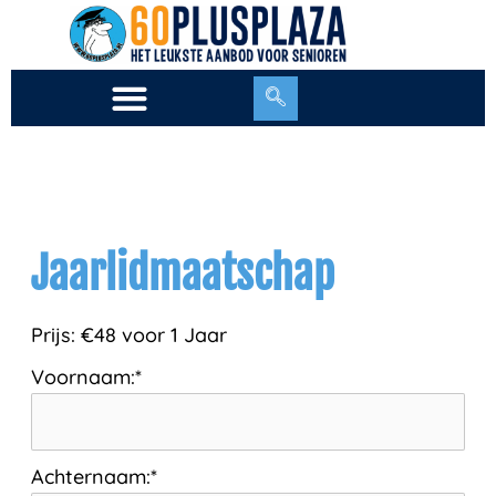
Ga
naar
de
inhoud
Jaarlidmaatschap
Prijs:
€48 voor 1 Jaar
Voornaam:*
Achternaam:*