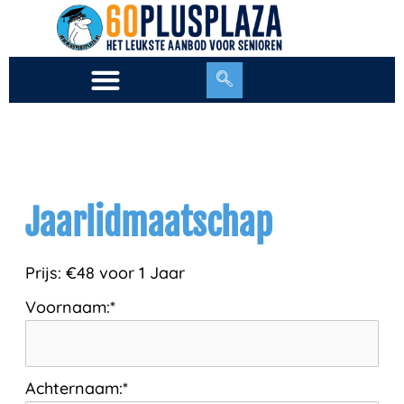
Ga
naar
de
inhoud
Jaarlidmaatschap
Prijs:
€48 voor 1 Jaar
Voornaam:*
Achternaam:*