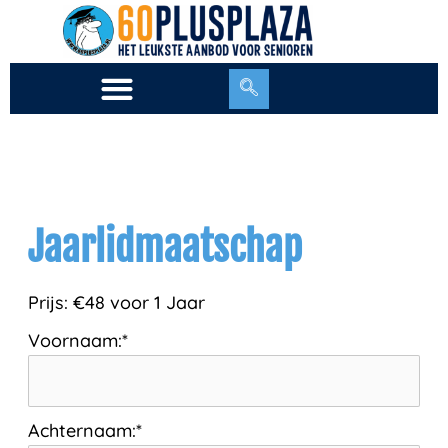
Ga
naar
de
inhoud
Jaarlidmaatschap
Prijs:
€48 voor 1 Jaar
Voornaam:*
Achternaam:*