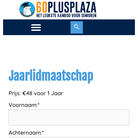
Ga
naar
de
inhoud
Jaarlidmaatschap
Prijs:
€48 voor 1 Jaar
Voornaam:*
Achternaam:*