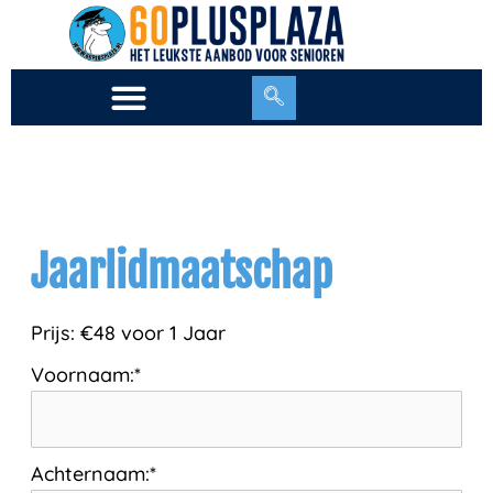
Ga
naar
de
inhoud
Jaarlidmaatschap
Prijs:
€48 voor 1 Jaar
Voornaam:*
Achternaam:*