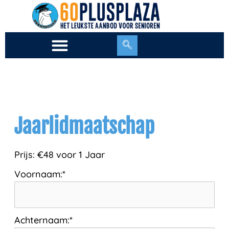
Ga
naar
de
inhoud
Jaarlidmaatschap
Prijs:
€48 voor 1 Jaar
Voornaam:*
Achternaam:*