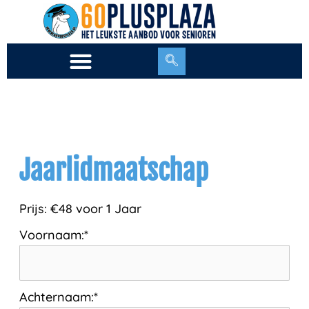
Ga
naar
de
inhoud
Jaarlidmaatschap
Prijs:
€48 voor 1 Jaar
Voornaam:*
Achternaam:*